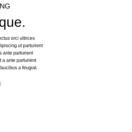
ING
que.
ctus orci ultrices
dipiscing ut parturient
 ante parturient
t a ante parturient
faucibus a feugiat.
E