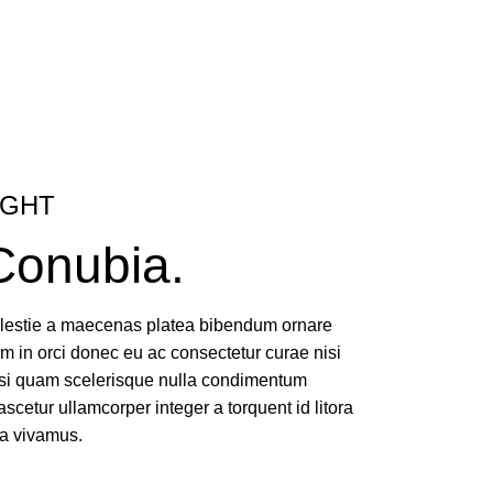
IGHT
Conubia.
molestie a maecenas platea bibendum ornare
 in orci donec eu ac consectetur curae nisi
isi quam scelerisque nulla condimentum
ascetur ullamcorper integer a torquent id litora
a vivamus.