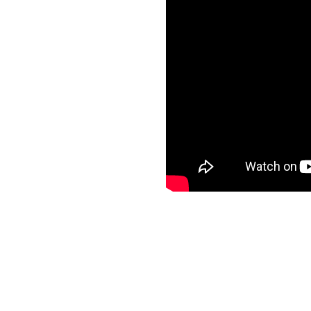
bendum ornare
etur curae
per integer a