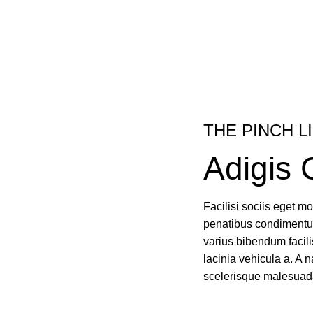
THE PINCH L
Adigis 
Facilisi sociis eget 
penatibus condimentum
varius bibendum facil
lacinia vehicula a. A n
scelerisque malesuad